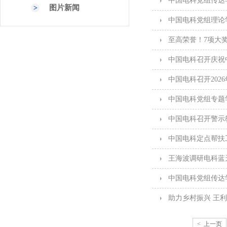
中国电科党组传达
图片新闻
中国电科党组理论
至高荣誉！7项大奖
中国电科召开庆祝中
中国电科召开202
中国电科党组专题
中国电科召开警示
中国电科定点帮扶
王海波调研电科蓝
中国电科党组传达
助力乡村振兴 王
< 上一页