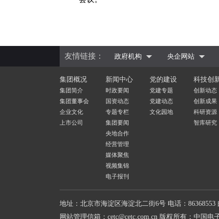
友情链接：
政府机构
央企网站
集团概况
新闻中心
党的建设
科技创
集团简介
时政要闻
党建专题
创新动态
集团董事会
国资动态
党建动态
创新成果
企业文化
专题专栏
文化园地
科研资源
上市公司
集团要闻
智库研究
央地合作
经营管理
媒体聚焦
视频集锦
电子报刊
地址：北京市海淀区海淀北二街6号
电话：86368553
网站管理信箱：cetc@cetc.com.cn
版权所有：中国电